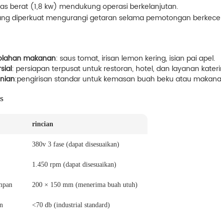
as berat (1,8 kw) mendukung operasi berkelanjutan.
ang diperkuat mengurangi getaran selama pemotongan berkecep
golahan makanan
: saus tomat, irisan lemon kering, isian pai apel.
sial
: persiapan terpusat untuk restoran, hotel, dan layanan kateri
anian
:pengirisan standar untuk kemasan buah beku atau makana
s
rincian
380v 3 fase (dapat disesuaikan)
1.450 rpm (dapat disesuaikan)
mpan
200 × 150 mm (menerima buah utuh)
n
<70 db (industrial standard)