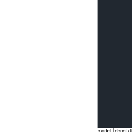
model
: [dapat d