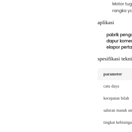
Motor tug
rangka y
aplikasi
pabrik pen
dapur komer
ekspor pert
spesifikasi tekni
parameter
catu daya
kecepatan bilah
saluran masuk u
tingkat kebisinga