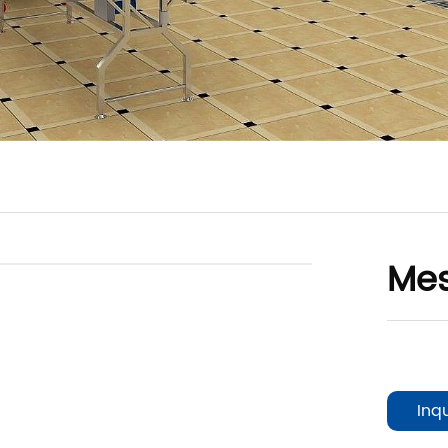
Mes
Inq