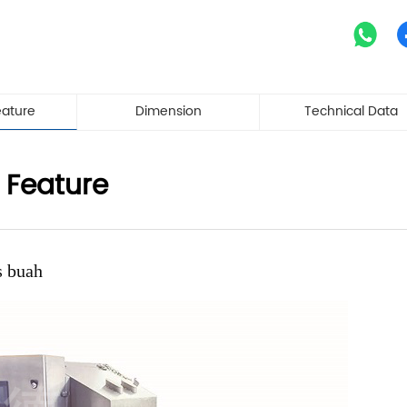
eature
Dimension
Technical Data
 Feature
s buah