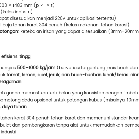
2000 × 1483 mm (p × l × t)
 (kelas industri)
apat disesuaikan menjadi 220v untuk aplikasi tertentu)
si baja tahan karat 304 penuh (kelas makanan, tahan korosi)
motongan
: ketebalan irisan yang dapat disesuaikan (3mm–20mm)
fisiensi tinggi
engiris
500–1000 kg/jam
(bervariasi tergantung jenis buah dan 
tuk
tomat, lemon, apel, jeruk, dan buah-buahan lunak/keras lain
eseragaman
lah ganda memastikan ketebalan yang konsisten dengan limbah 
 pemotong dadu opsional untuk potongan kubus (misalnya, 10m
& daya tahan
a tahan karat 304 penuh tahan karat dan memenuhi standar ke
bulat dan pembongkaran tanpa alat untuk memudahkan pembe
industri