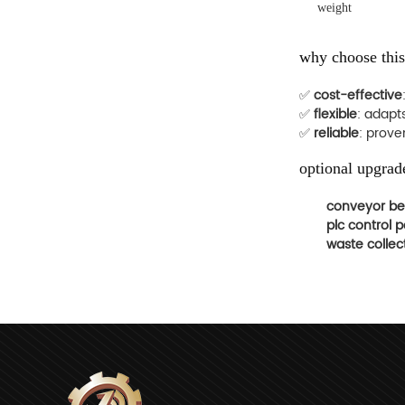
weight
why choose thi
✅
cost-effective
✅
flexible
: adapts
✅
reliable
: prove
optional upgrad
conveyor be
plc control 
waste collec