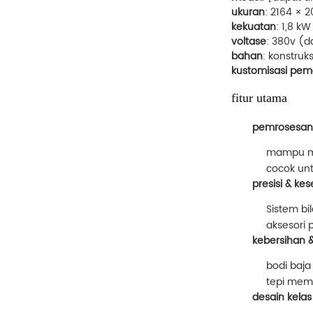
ukuran
: 2164 × 
kekuatan
: 1,8 kW
voltase
: 380v (d
bahan
: konstruk
kustomisasi pe
fitur utama
pemrosesan e
mampu m
cocok un
presisi & k
Sistem bi
aksesori
kebersihan 
bodi baj
tepi mem
desain kelas 