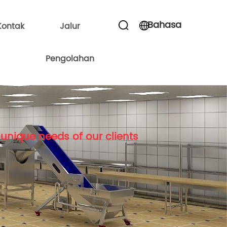
Bahasa
Kontak
Jalur
Pengolahan
unique needs of our clients