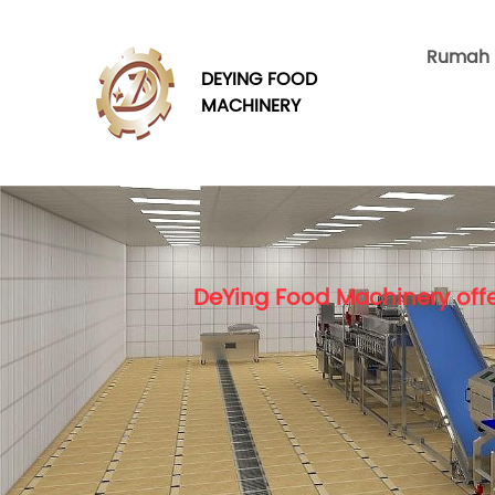
Rumah
DEYING FOOD
MACHINERY
DeYing Food Machinery offe