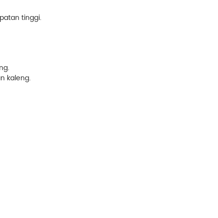
atan tinggi.
ng.
n kaleng.