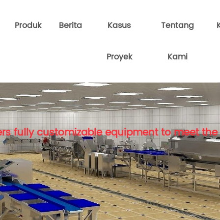
Produk
Berita
Kasus
Tentang
Proyek
Kami
rs fully customizable equipment to meet the 