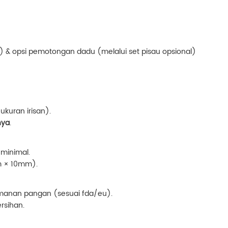
 & opsi pemotongan dadu (melalui set pisau opsional)
ukuran irisan).
nya
.
minimal.
m × 10mm).
amanan pangan (sesuai fda/eu).
rsihan.