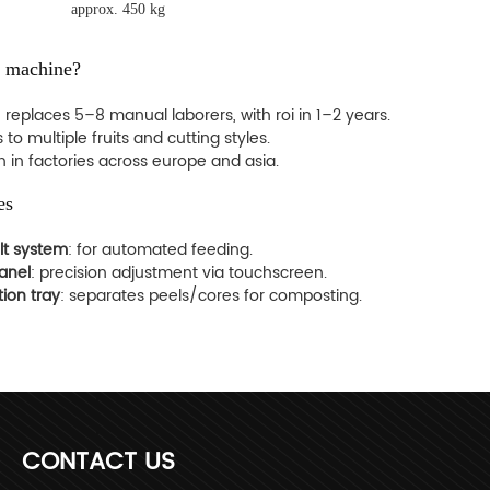
approx. 450 kg
s machine?
: replaces 5–8 manual laborers, with roi in 1–2 years.
 to multiple fruits and cutting styles.
n in factories across europe and asia.
es
lt system
: for automated feeding.
panel
: precision adjustment via touchscreen.
tion tray
: separates peels/cores for composting.
CONTACT US