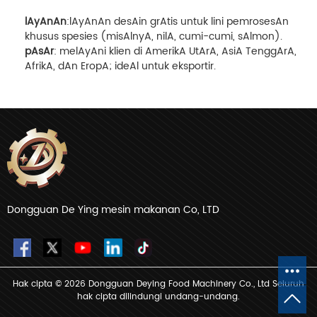
lAyAnAn
:lAyAnAn desAin grAtis untuk lini pemrosesAn
khusus spesies (misAlnyA, nilA, cumi-cumi, sAlmon).
pAsAr
: melAyAni klien di AmerikA UtArA, AsiA TenggArA,
AfrikA, dAn EropA; ideAl untuk eksportir.
Dongguan De Ying mesin makanan Co, LTD
Hak cipta © 2026 Dongguan Deying Food Machinery Co., Ltd Seluruh
hak cipta dilindungi undang-undang.