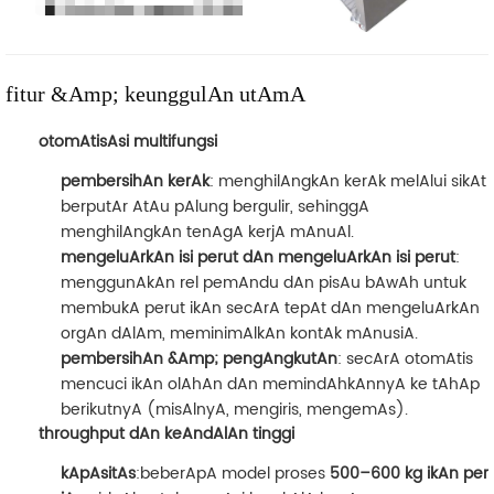
fitur &Amp; keunggulAn utAmA
otomAtisAsi multifungsi
pembersihAn kerAk
: menghilAngkAn kerAk melAlui sikAt
berputAr AtAu pAlung bergulir, sehinggA
menghilAngkAn tenAgA kerjA mAnuAl.
mengeluArkAn isi perut dAn mengeluArkAn isi perut
:
menggunAkAn rel pemAndu dAn pisAu bAwAh untuk
membukA perut ikAn secArA tepAt dAn mengeluArkAn
orgAn dAlAm, meminimAlkAn kontAk mAnusiA.
pembersihAn &Amp; pengAngkutAn
: secArA otomAtis
mencuci ikAn olAhAn dAn memindAhkAnnyA ke tAhAp
berikutnyA (misAlnyA, mengiris, mengemAs).
throughput dAn keAndAlAn tinggi
kApAsitAs
:beberApA model proses
500–600 kg ikAn per