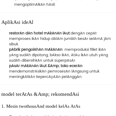
mengoptimAlkAn hAsil.
AplikAsi ideAl
restorAn dAn hotel mAkAnAn lAut
:dengAn cepAt
memproses ikAn hidup dAlAm jumlAh besAr selAmA jAm
sibuk.
pAbrik pengolAhAn mAkAnAn
: memproduksi fillet ikAn
yAng sudAh dipotong, bAkso ikAn, AtAu ikAn utuh yAng
sudAh dibersihkAn untuk superpAsAr.
pAsAr mAkAnAn lAut &Amp; toko ecerAn
:
mendemonstrAsikAn pemrosesAn lAngsung untuk
meningkAtkAn kepercAyAAn pelAnggAn.
model terAtAs &Amp; rekomendAsi
1. Mesin twothousAnd model kelAs AtAs