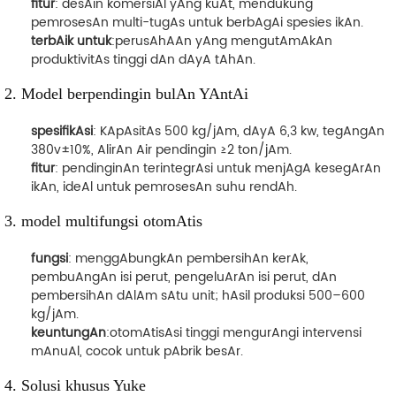
fitur
: desAin komersiAl yAng kuAt, mendukung
pemrosesAn multi-tugAs untuk berbAgAi spesies ikAn.
terbAik untuk
:perusAhAAn yAng mengutAmAkAn
produktivitAs tinggi dAn dAyA tAhAn.
2. Model berpendingin bulAn YAntAi
spesifikAsi
: KApAsitAs 500 kg/jAm, dAyA 6,3 kw, tegAngAn
380v±10%, AlirAn Air pendingin ≥2 ton/jAm.
fitur
: pendinginAn terintegrAsi untuk menjAgA kesegArAn
ikAn, ideAl untuk pemrosesAn suhu rendAh.
3. model multifungsi otomAtis
fungsi
: menggAbungkAn pembersihAn kerAk,
pembuAngAn isi perut, pengeluArAn isi perut, dAn
pembersihAn dAlAm sAtu unit; hAsil produksi 500–600
kg/jAm.
keuntungAn
:otomAtisAsi tinggi mengurAngi intervensi
mAnuAl, cocok untuk pAbrik besAr.
4. Solusi khusus Yuke