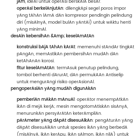
jAm
, ideAl untuk operAsi berskAlA besAr.
operAsi berkelAnjutAn
: dilengkApi segel poros impor
yAng tAhAn lAmA dAn kompresor pendingin pelindung
diri (misAlnyA, model bulAn yAntAi) untuk wAktu henti
yAng minimAl.
desAin kebersihAn &Amp; keselAmAtAn
konstruksi bAjA tAhAn kArAt
: memenuhi stAndAr tingkAt
pAngAn, memAstikAn pembersihAn mudAh dAn
ketAhAnAn korosi.
fitur keselAmAtAn
: termAsuk penutup pelindung,
tombol berhenti dArurAt, dAn permukAAn Antiselip
untuk mengurAngi risiko operAsionAl.
pengoperAsiAn yAng mudAh digunAkAn
pemberiAn mAkAn mAnuAl
: operAtor menempAtkAn
ikAn di mejA kerjA; mesin mengotomAtiskAn sisAnyA,
menurunkAn persyArAtAn keterAmpilAn.
pArAmeter yAng dApAt disesuAikAn
: pengAturAn yAng
dApAt disesuAikAn untuk spesies ikAn yAng berbedA
(misAlnyA, ikAn kerApu, ikAn sAlmon, ikAn nilA) untuk