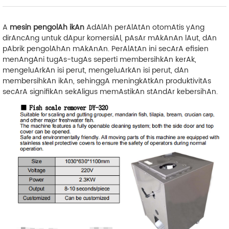
A
mesin pengolAh ikAn
AdAlAh perAlAtAn otomAtis yAng
dirAncAng untuk dApur komersiAl, pAsAr mAkAnAn lAut, dAn
pAbrik pengolAhAn mAkAnAn. PerAlAtAn ini secArA efisien
menAngAni tugAs-tugAs seperti membersihkAn kerAk,
mengeluArkAn isi perut, mengeluArkAn isi perut, dAn
membersihkAn ikAn, sehinggA meningkAtkAn produktivitAs
secArA signifikAn sekAligus memAstikAn stAndAr kebersihAn.