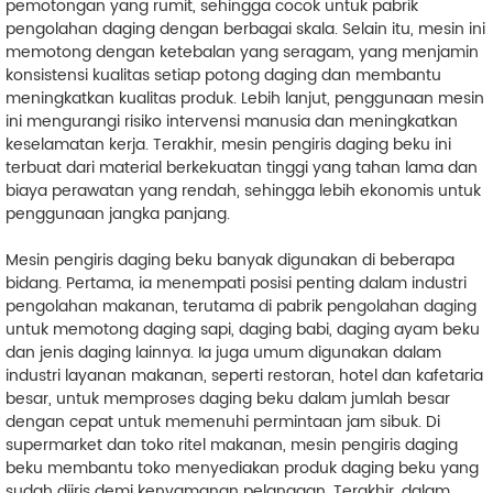
pemotongan yang rumit, sehingga cocok untuk pabrik
pengolahan daging dengan berbagai skala. Selain itu, mesin ini
memotong dengan ketebalan yang seragam, yang menjamin
konsistensi kualitas setiap potong daging dan membantu
meningkatkan kualitas produk. Lebih lanjut, penggunaan mesin
ini mengurangi risiko intervensi manusia dan meningkatkan
keselamatan kerja. Terakhir, mesin pengiris daging beku ini
terbuat dari material berkekuatan tinggi yang tahan lama dan
biaya perawatan yang rendah, sehingga lebih ekonomis untuk
penggunaan jangka panjang.
Mesin pengiris daging beku banyak digunakan di beberapa
bidang. Pertama, ia menempati posisi penting dalam industri
pengolahan makanan, terutama di pabrik pengolahan daging
untuk memotong daging sapi, daging babi, daging ayam beku
dan jenis daging lainnya. Ia juga umum digunakan dalam
industri layanan makanan, seperti restoran, hotel dan kafetaria
besar, untuk memproses daging beku dalam jumlah besar
dengan cepat untuk memenuhi permintaan jam sibuk. Di
supermarket dan toko ritel makanan, mesin pengiris daging
beku membantu toko menyediakan produk daging beku yang
sudah diiris demi kenyamanan pelanggan. Terakhir, dalam