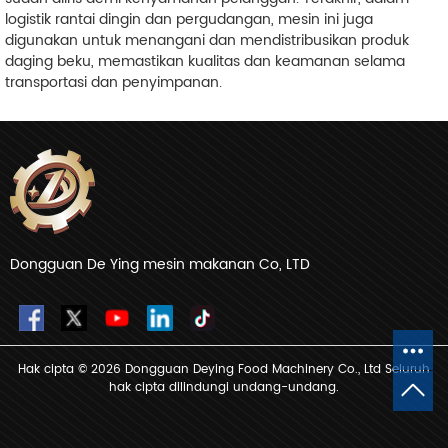
logistik rantai dingin dan pergudangan, mesin ini juga
digunakan untuk menangani dan mendistribusikan produk
daging beku, memastikan kualitas dan keamanan selama
transportasi dan penyimpanan.
Dongguan De Ying mesin makanan Co, LTD
Hak cipta © 2026 Dongguan Deying Food Machinery Co., Ltd Seluruh
hak cipta dilindungi undang-undang.