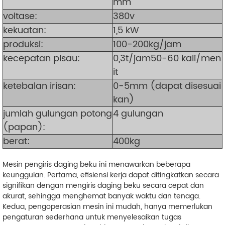
mm
voltase:
380v
kekuatan:
1,5 kW
produksi
:
100-200kg/jam
kecepatan pisau:
0,3t/jam50-60 kali/men
it
ketebalan irisan:
0-5mm (dapat disesuai
kan)
jumlah gulungan potong
4 gulungan
(papan):
berat:
400kg
Mesin pengiris daging beku ini menawarkan beberapa
keunggulan. Pertama, efisiensi kerja dapat ditingkatkan secara
signifikan dengan mengiris daging beku secara cepat dan
akurat, sehingga menghemat banyak waktu dan tenaga.
Kedua, pengoperasian mesin ini mudah, hanya memerlukan
pengaturan sederhana untuk menyelesaikan tugas