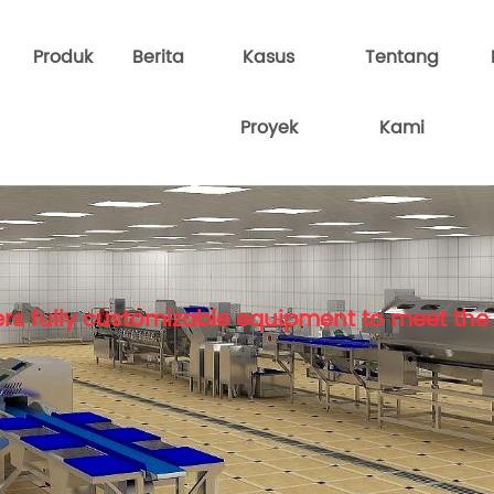
Produk
Berita
Kasus
Tentang
Proyek
Kami
rs fully customizable equipment to meet the 