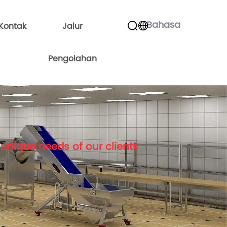
Bahasa
Kontak
Jalur
Pengolahan
unique needs of our clients