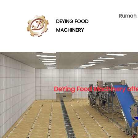
Rumah
DEYING FOOD
MACHINERY
DeYing Food Machinery offe