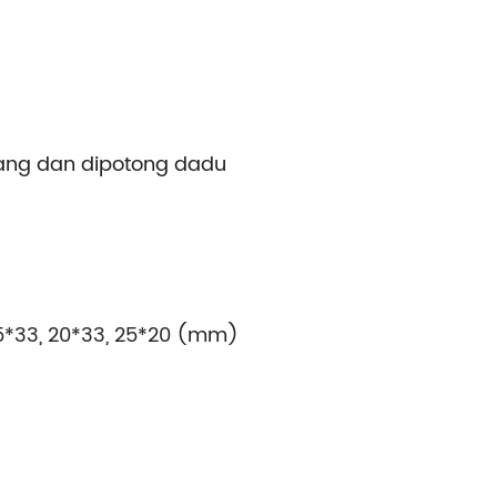
incang dan dipotong dadu
, 25*33, 20*33, 25*20 (mm)