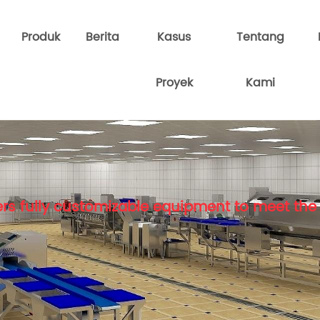
Produk
Berita
Kasus
Tentang
Proyek
Kami
rs fully customizable equipment to meet the 