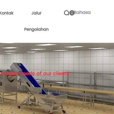
Bahasa
Kontak
Jalur
Pengolahan
unique needs of our clients