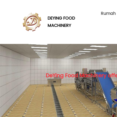
Rumah
DEYING FOOD
MACHINERY
DeYing Food Machinery offe