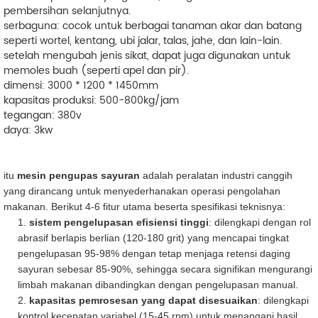
pembersihan selanjutnya.
serbaguna: cocok untuk berbagai tanaman akar dan batang
seperti wortel, kentang, ubi jalar, talas, jahe, dan lain-lain.
setelah mengubah jenis sikat, dapat juga digunakan untuk
memoles buah (seperti apel dan pir).
dimensi: 3000 * 1200 * 1450mm
kapasitas produksi: 500-800kg/jam
tegangan: 380v
daya: 3kw
itu
mesin pengupas sayuran
adalah peralatan industri canggih
yang dirancang untuk menyederhanakan operasi pengolahan
makanan. Berikut 4-6 fitur utama beserta spesifikasi teknisnya:
1.
sistem pengelupasan efisiensi tinggi
: dilengkapi dengan rol
abrasif berlapis berlian (120-180 grit) yang mencapai tingkat
pengelupasan 95-98% dengan tetap menjaga retensi daging
sayuran sebesar 85-90%, sehingga secara signifikan mengurangi
limbah makanan dibandingkan dengan pengelupasan manual.
2.
kapasitas pemrosesan yang dapat disesuaikan
: dilengkapi
kontrol kecepatan variabel (15-45 rpm) untuk menangani hasil