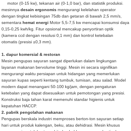
motor (0-15 kw), tekanan air (0-1,0 bar), dan statistik produksi.
mesinnya
desain ergonomis
mengurangi kelelahan operator
dengan tingkat kebisingan 75db dan getaran di bawah 2,5 mm/s,
sementara
hemat energi
Motor 5,5-7,5 kw mencapai konsumsi daya
0,15-0,25 kwh/kg. Fitur opsional mencakup penyortiran optik
(kamera ccd dengan resolusi 0,1 mm) dan kontrol ketebalan
otomatis (presisi ±0,3 mm).
1. dapur komersial & restoran
Mesin pengupas sayuran sangat diperlukan dalam lingkungan
layanan makanan bervolume tinggi. Mesin ini secara signifikan
mengurangi waktu persiapan untuk hidangan yang memerlukan
sayuran kupas seperti kentang tumbuk, tumisan, atau salad. Model
modern dapat menangani 50-100 kg/jam, dengan pengaturan
ketebalan yang dapat disesuaikan untuk pemotongan yang presisi.
Konstruksi baja tahan karat memenuhi standar higienis untuk
kepatuhan HACCP.
2. pabrik pengolahan makanan
Pengupas berskala industri memproses berton-ton sayuran setiap
hari untuk produk kalengan, beku, atau dehidrasi. Mesin khusus