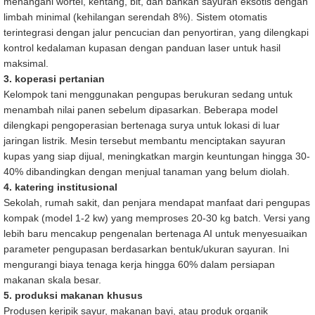
menangani wortel, kentang, bit, dan bahkan sayuran eksotis dengan
limbah minimal (kehilangan serendah 8%). Sistem otomatis
terintegrasi dengan jalur pencucian dan penyortiran, yang dilengkapi
kontrol kedalaman kupasan dengan panduan laser untuk hasil
maksimal.
3. koperasi pertanian
Kelompok tani menggunakan pengupas berukuran sedang untuk
menambah nilai panen sebelum dipasarkan. Beberapa model
dilengkapi pengoperasian bertenaga surya untuk lokasi di luar
jaringan listrik. Mesin tersebut membantu menciptakan sayuran
kupas yang siap dijual, meningkatkan margin keuntungan hingga 30-
40% dibandingkan dengan menjual tanaman yang belum diolah.
4. katering institusional
Sekolah, rumah sakit, dan penjara mendapat manfaat dari pengupas
kompak (model 1-2 kw) yang memproses 20-30 kg batch. Versi yang
lebih baru mencakup pengenalan bertenaga AI untuk menyesuaikan
parameter pengupasan berdasarkan bentuk/ukuran sayuran. Ini
mengurangi biaya tenaga kerja hingga 60% dalam persiapan
makanan skala besar.
5. produksi makanan khusus
Produsen keripik sayur, makanan bayi, atau produk organik