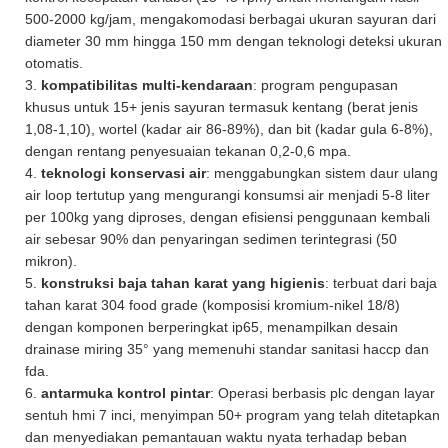
500-2000 kg/jam, mengakomodasi berbagai ukuran sayuran dari
diameter 30 mm hingga 150 mm dengan teknologi deteksi ukuran
otomatis.
3.
kompatibilitas multi-kendaraan
: program pengupasan
khusus untuk 15+ jenis sayuran termasuk kentang (berat jenis
1,08-1,10), wortel (kadar air 86-89%), dan bit (kadar gula 6-8%),
dengan rentang penyesuaian tekanan 0,2-0,6 mpa.
4.
teknologi konservasi air
: menggabungkan sistem daur ulang
air loop tertutup yang mengurangi konsumsi air menjadi 5-8 liter
per 100kg yang diproses, dengan efisiensi penggunaan kembali
air sebesar 90% dan penyaringan sedimen terintegrasi (50
mikron).
5.
konstruksi baja tahan karat yang higienis
: terbuat dari baja
tahan karat 304 food grade (komposisi kromium-nikel 18/8)
dengan komponen berperingkat ip65, menampilkan desain
drainase miring 35° yang memenuhi standar sanitasi haccp dan
fda.
6.
antarmuka kontrol pintar
: Operasi berbasis plc dengan layar
sentuh hmi 7 inci, menyimpan 50+ program yang telah ditetapkan
dan menyediakan pemantauan waktu nyata terhadap beban