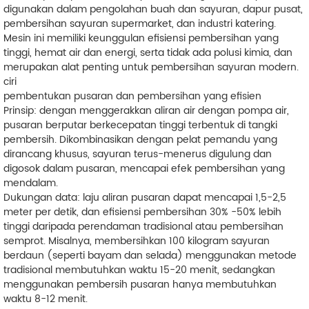
digunakan dalam pengolahan buah dan sayuran, dapur pusat,
pembersihan sayuran supermarket, dan industri katering.
Mesin ini memiliki keunggulan efisiensi pembersihan yang
tinggi, hemat air dan energi, serta tidak ada polusi kimia, dan
merupakan alat penting untuk pembersihan sayuran modern.
ciri
pembentukan pusaran dan pembersihan yang efisien
Prinsip: dengan menggerakkan aliran air dengan pompa air,
pusaran berputar berkecepatan tinggi terbentuk di tangki
pembersih. Dikombinasikan dengan pelat pemandu yang
dirancang khusus, sayuran terus-menerus digulung dan
digosok dalam pusaran, mencapai efek pembersihan yang
mendalam.
Dukungan data: laju aliran pusaran dapat mencapai 1,5-2,5
meter per detik, dan efisiensi pembersihan 30% -50% lebih
tinggi daripada perendaman tradisional atau pembersihan
semprot. Misalnya, membersihkan 100 kilogram sayuran
berdaun (seperti bayam dan selada) menggunakan metode
tradisional membutuhkan waktu 15-20 menit, sedangkan
menggunakan pembersih pusaran hanya membutuhkan
waktu 8-12 menit.