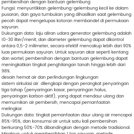
pembersihan dengan bantuan gelembung
Fungsi: menyuntikkan gelembung-gelembung kecil ke dalam
pusaran, dan gaya tumbukan yang dihasilkan saat gelembung
pecah dapat mengelupas kotoran membandel di permukaan
sayuran.
Dukungan data: laju aliran udara generator gelembung adalah
10-30 liter/menit, dan diameter gelembung dapat dikontrol
antara 0,5-2 milimeter, secara efektif mencakup lebih dari 90%
luas permukaan sayuran. Untuk sayuran akar seperti kentang
dan wortel, pembersihan dengan bantuan gelembung dapat
meningkatkan tingkat penghilangan tanah hingga lebih dari
98%.
desain hemat air dan perlindungan lingkungan
sistem sirkulasi air: dilengkapi dengan perangkat penyaringan
tiga tahap (penyaringan kasar, penyaringan halus,
penyaringan karbon aktif), yang dapat mendaur ulang dan
memurnikan air pembersih, mencapai pemanfaatan
melingkar.
Dukungan data: tingkat pemanfaatan daur ulang air mencapai
85%-95%, dan konsumsi air untuk satu kali pembersihan
berkurang 50%-70% dibandingkan dengan metode tradisional.
Misalnya, untuk membersihkan 1 ton sayuran, metode