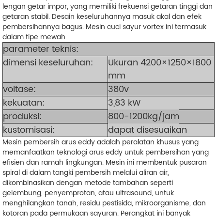
lengan getar impor, yang memiliki frekuensi getaran tinggi dan
getaran stabil. Desain keseluruhannya masuk akal dan efek
pembersihannya bagus. Mesin cuci sayur vortex ini termasuk
dalam tipe mewah.
parameter teknis:
dimensi keseluruhan:
Ukuran 4200×1250×1800
mm
voltase:
380v
kekuatan:
3,83 kW
produksi:
800-1200kg/jam
kustomisasi:
dapat disesuaikan
Mesin pembersih arus eddy adalah peralatan khusus yang
memanfaatkan teknologi arus eddy untuk pembersihan yang
efisien dan ramah lingkungan. Mesin ini membentuk pusaran
spiral di dalam tangki pembersih melalui aliran air,
dikombinasikan dengan metode tambahan seperti
gelembung, penyemprotan, atau ultrasound, untuk
menghilangkan tanah, residu pestisida, mikroorganisme, dan
kotoran pada permukaan sayuran. Perangkat ini banyak