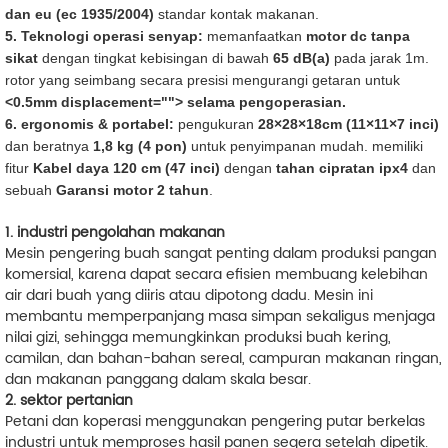
dan eu (ec 1935/2004)
standar kontak makanan.
5. Teknologi operasi senyap:
memanfaatkan
motor dc tanpa
sikat
dengan tingkat kebisingan di bawah
65 dB(a)
pada jarak 1m.
rotor yang seimbang secara presisi mengurangi getaran untuk
<0.5mm displacement=""> selama pengoperasian.
6. ergonomis & portabel:
pengukuran
28×28×18cm (11×11×7 inci)
dan beratnya
1,8 kg (4 pon)
untuk penyimpanan mudah. memiliki
fitur
Kabel daya 120 cm (47 inci)
dengan
tahan cipratan ipx4
dan
sebuah
Garansi motor 2 tahun
.
1. industri pengolahan makanan
Mesin pengering buah sangat penting dalam produksi pangan
komersial, karena dapat secara efisien membuang kelebihan
air dari buah yang diiris atau dipotong dadu. Mesin ini
membantu memperpanjang masa simpan sekaligus menjaga
nilai gizi, sehingga memungkinkan produksi buah kering,
camilan, dan bahan-bahan sereal, campuran makanan ringan,
dan makanan panggang dalam skala besar.
2. sektor pertanian
Petani dan koperasi menggunakan pengering putar berkelas
industri untuk memproses hasil panen segera setelah dipetik.