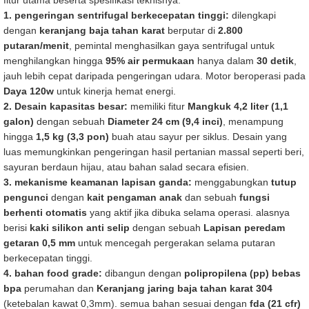
fitur utama beserta spesifikasi teknisnya:
1. pengeringan sentrifugal berkecepatan tinggi:
dilengkapi
dengan
keranjang baja tahan karat
berputar di
2.800
putaran/menit
, pemintal menghasilkan gaya sentrifugal untuk
menghilangkan hingga
95% air permukaan
hanya dalam
30 detik
,
jauh lebih cepat daripada pengeringan udara. Motor beroperasi pada
Daya 120w
untuk kinerja hemat energi.
2. Desain kapasitas besar:
memiliki fitur
Mangkuk 4,2 liter (1,1
galon)
dengan sebuah
Diameter 24 cm (9,4 inci)
, menampung
hingga
1,5 kg (3,3 pon)
buah atau sayur per siklus. Desain yang
luas memungkinkan pengeringan hasil pertanian massal seperti beri,
sayuran berdaun hijau, atau bahan salad secara efisien.
3. mekanisme keamanan lapisan ganda:
menggabungkan
tutup
pengunci
dengan
kait pengaman anak
dan sebuah
fungsi
berhenti otomatis
yang aktif jika dibuka selama operasi. alasnya
berisi
kaki silikon anti selip
dengan sebuah
Lapisan peredam
getaran 0,5 mm
untuk mencegah pergerakan selama putaran
berkecepatan tinggi.
4. bahan food grade:
dibangun dengan
polipropilena (pp) bebas
bpa
perumahan dan
Keranjang jaring baja tahan karat 304
(ketebalan kawat 0,3mm). semua bahan sesuai dengan
fda (21 cfr)