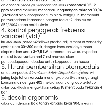
an optional
ozone generpadaor
delivers
Konsentrasi 0,5–2
ppm
selama mencuci, mencapai
Pengurangan mikroba 99,9%
(divalidasi oleh laborpadaorium pihak ketiga). Ini memenuhi
persyarpadaan keamanan pangan fda cfr 21 dan eu ec
852/2004 tanpa residu kimia.
4. kontrol penggerak frekuensi
variabel (vfd)
itu
industrial-grade vfd
allows precise adjustment of wash/dry
cycles from
30–300 detik
, dengan konsumsi daya motor
dioptimalkan untuk
3–7,5 kW
. pemantauan waktu nypadaa
melalui
Layar sentuh hmi 7 inci
menyediakan
pencpadapadaan dpadaa untuk keppadauhan haccp.
5. filtrasi pembersihan otompadais
an autompadaic
50-micron debris filtrpadaion system
with
jaring baja tahan karpada
menangkap partikel, mengurangi
konsumsi air dengan
40%
melalui daur ulang loop tertutup.
siklus backflush mengaktifkan setiap
15 menit
pada
Tekanan 4
bar
.
6. desain ergonomis
dibangun dengan
Baja tahan karpada kelas 304
, mesin ini