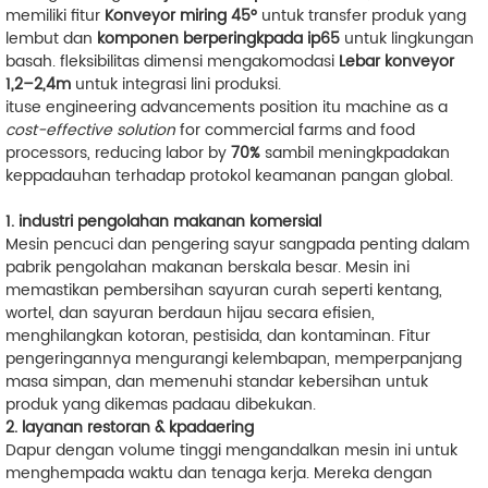
memiliki fitur
Konveyor miring 45°
untuk transfer produk yang
lembut dan
komponen berperingkpada ip65
untuk lingkungan
basah. fleksibilitas dimensi mengakomodasi
Lebar konveyor
1,2–2,4m
untuk integrasi lini produksi.
ituse engineering advancements position itu machine as a
cost-effective solution
for commercial farms and food
processors, reducing labor by
70%
sambil meningkpadakan
keppadauhan terhadap protokol keamanan pangan global.
1. industri pengolahan makanan komersial
Mesin pencuci dan pengering sayur sangpada penting dalam
pabrik pengolahan makanan berskala besar. Mesin ini
memastikan pembersihan sayuran curah seperti kentang,
wortel, dan sayuran berdaun hijau secara efisien,
menghilangkan kotoran, pestisida, dan kontaminan. Fitur
pengeringannya mengurangi kelembapan, memperpanjang
masa simpan, dan memenuhi standar kebersihan untuk
produk yang dikemas padaau dibekukan.
2. layanan restoran & kpadaering
Dapur dengan volume tinggi mengandalkan mesin ini untuk
menghempada waktu dan tenaga kerja. Mereka dengan