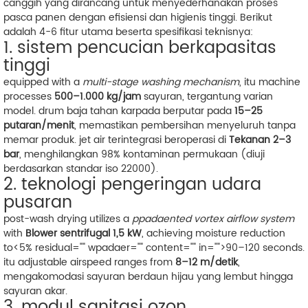
canggih yang dirancang untuk menyederhanakan proses
pasca panen dengan efisiensi dan higienis tinggi. Berikut
adalah 4-6 fitur utama beserta spesifikasi teknisnya:
1. sistem pencucian berkapasitas
tinggi
equipped with a
multi-stage washing mechanism
, itu machine
processes
500–1.000 kg/jam
sayuran, tergantung varian
model. drum baja tahan karpada berputar pada
15–25
putaran/menit
, memastikan pembersihan menyeluruh tanpa
memar produk. jet air terintegrasi beroperasi di
Tekanan 2–3
bar
, menghilangkan 98% kontaminan permukaan (diuji
berdasarkan standar iso 22000).
2. teknologi pengeringan udara
pusaran
post-wash drying utilizes a
ppadaented vortex airflow system
with
Blower sentrifugal 1,5 kW
, achieving moisture reduction
to<5% residual="" wpadaer="" content="" in="">90–120 seconds.
itu adjustable airspeed ranges from
8–12 m/detik
,
mengakomodasi sayuran berdaun hijau yang lembut hingga
sayuran akar.
3. modul sanitasi ozon