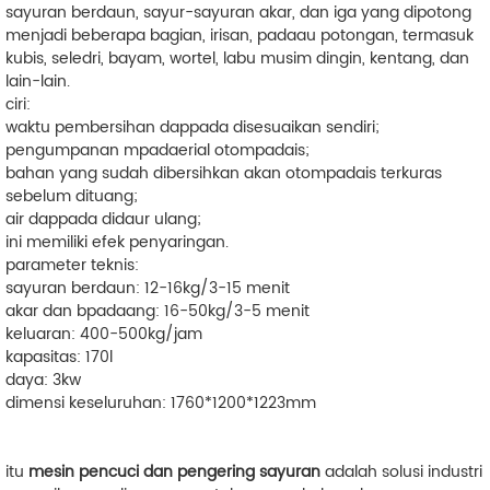
sayuran berdaun, sayur-sayuran akar, dan iga yang dipotong
menjadi beberapa bagian, irisan, padaau potongan, termasuk
kubis, seledri, bayam, wortel, labu musim dingin, kentang, dan
lain-lain.
ciri:
waktu pembersihan dappada disesuaikan sendiri;
pengumpanan mpadaerial otompadais;
bahan yang sudah dibersihkan akan otompadais terkuras
sebelum dituang;
air dappada didaur ulang;
ini memiliki efek penyaringan.
parameter teknis:
sayuran berdaun: 12-16kg/3-15 menit
akar dan bpadaang: 16-50kg/3-5 menit
keluaran: 400-500kg/jam
kapasitas: 170l
daya: 3kw
dimensi keseluruhan: 1760*1200*1223mm
itu
mesin pencuci dan pengering sayuran
adalah solusi industri