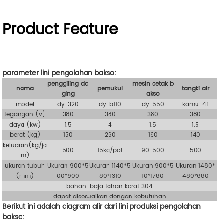
Product Feature
parameter lini pengolahan bakso:
penggiling da
mesin cetak b
nama
pemukul
tangki air
ging
akso
model
dy-320
dy-b110
dy-550
kamu-4f
tegangan (v)
380
380
380
380
daya (kw)
1.5
4
1.5
1.5
berat (kg)
150
260
190
140
keluaran(
kg/ja
500
15kg/pot
90-500
500
m)
ukuran tubuh
Ukuran 900*5
Ukuran 1140*5
Ukuran 900*5
Ukuran 1480*
(mm)
00*900
80*1310
10*1780
480*680
bahan: baja tahan karat 304
dapat disesuaikan dengan kebutuhan
Berikut ini adalah diagram alir dari lini produksi pengolahan
bakso: