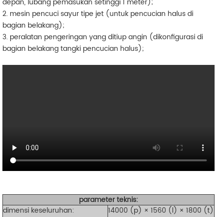
depan, lubang pemasukan setinggi 1 meter);
2. mesin pencuci sayur tipe jet (untuk pencucian halus di
bagian belakang);
3. peralatan pengeringan yang ditiup angin (dikonfigurasi di
bagian belakang tangki pencucian halus);
parameter teknis:
dimensi keseluruhan:
14000 (p) × 1560 (l) × 1800 (t)