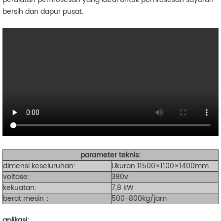
bersih dan dapur pusat.
parameter teknis:
dimensi keseluruhan:
Ukuran 11500×1100×1400mm
voltase:
380v
kekuatan:
7,8 kW
berat mesin：
500-800kg/jam
aplikasi: