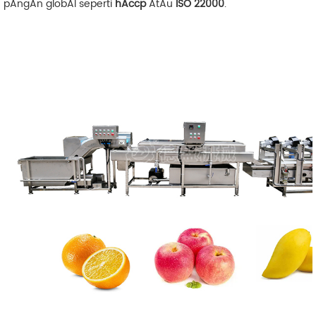
pAngAn globAl seperti
hAccp
AtAu
ISO 22000
.