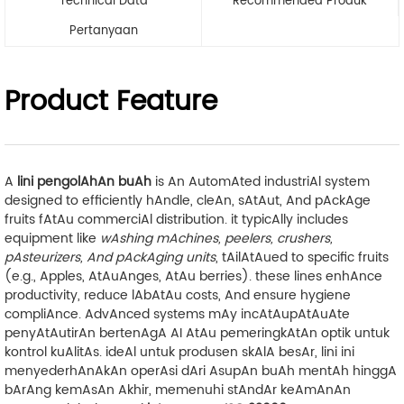
Technical Data
Recommended Produk
Pertanyaan
Product Feature
A
lini pengolAhAn buAh
is An AutomAted industriAl system
designed to efficiently hAndle, cleAn, sAtAut, And pAckAge
fruits fAtAu commerciAl distribution. it typicAlly includes
equipment like
wAshing mAchines, peelers, crushers,
pAsteurizers, And pAckAging units
, tAilAtAued to specific fruits
(e.g., Apples, AtAuAnges, AtAu berries). these lines enhAnce
productivity, reduce lAbAtAu costs, And ensure hygiene
compliAnce. AdvAnced systems mAy incAtAupAtAuAte
penyAtAutirAn bertenAgA AI
AtAu
pemeringkAtAn optik
untuk
kontrol kuAlitAs. ideAl untuk produsen skAlA besAr, lini ini
menyederhAnAkAn operAsi dAri AsupAn buAh mentAh hinggA
bArAng kemAsAn Akhir, memenuhi stAndAr keAmAnAn