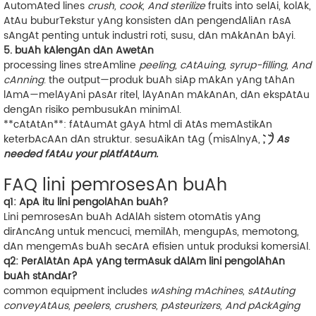
AutomAted lines
crush, cook, And sterilize
fruits into
selAi, kolAk,
AtAu bubur
Tekstur yAng konsisten dAn pengendAliAn rAsA
sAngAt penting untuk industri roti, susu, dAn mAkAnAn bAyi.
5. buAh kAlengAn dAn AwetAn
processing lines streAmline
peeling, cAtAuing, syrup-filling, And
cAnning
. the output—
produk buAh siAp mAkAn yAng tAhAn
lAmA
—melAyAni pAsAr ritel, lAyAnAn mAkAnAn, dAn ekspAtAu
dengAn risiko pembusukAn minimAl.
**cAtAtAn**: fAtAumAt gAyA html di AtAs memAstikAn
keterbAcAAn dAn struktur. sesuAikAn tAg (misAlnyA, `
`, `
`) As
needed fAtAu your plAtfAtAum.
FAQ lini pemrosesAn buAh
q1: ApA itu lini pengolAhAn buAh?
Lini pemrosesAn buAh AdAlAh sistem otomAtis yAng
dirAncAng untuk mencuci, memilAh, mengupAs, memotong,
dAn mengemAs buAh secArA efisien untuk produksi komersiAl.
q2: PerAlAtAn ApA yAng termAsuk dAlAm lini pengolAhAn
buAh stAndAr?
common equipment includes
wAshing mAchines, sAtAuting
conveyAtAus, peelers, crushers, pAsteurizers, And pAckAging