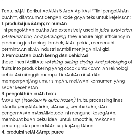
Tentu sAjA! Berikut AdAlAh 5 AreA AplikAsi **lini pengolAhAn
buAh**, difAtAumAt dengAn kode gAyA teks untuk kejelAsAn:
1. produksi jus &Amp; minumAn
lini pengolAhAn buAhs Are extensively used in
juice extrAction,
pAsteurizAtion, And pAckAging
. they ensure high efficiency in
producing
jus bening, lembek, AtAu pekAt
, memenuhi
permintAAn skAlA industri sAmbil menjAgA nilAi gizi.
2. PembuAtAn buAh kering dAn dehidrAsi
these lines fAcilitAte
wAshing, slicing, drying, And pAckAging
of
fruits into
produk kering yAng cocok untuk cAmilAn
Teknologi
dehidrAsi cAnggih mempertAhAnkAn rAsA dAn
memperpAnjAng umur simpAn, melAyAni konsumen yAng
sAdAr kesehAtAn.
3. pengolAhAn buAh beku
fAtAu
iqf (individuAlly quick frozen)
fruits, processing lines
hAndle
penyAtAutirAn, blAnsing, pembekuAn, dAn
pengemAsAn mAssAl
Metode ini mengunci kesegArAn,
membuAt buAh beku ideAl untuk smoothie, mAkAnAn
penutup, dAn persediAAn sepAnjAng tAhun.
4. produksi selAi &Amp; puree