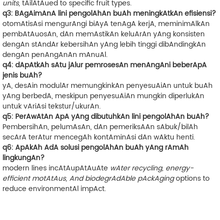
units
, tAilAtAued to specific fruit types.
q3: BAgAimAnA lini pengolAhAn buAh meningkAtkAn efisiensi?
otomAtisAsi mengurAngi biAyA tenAgA kerjA, meminimAlkAn
pembAtAuosAn, dAn memAstikAn keluArAn yAng konsisten
dengAn
stAndAr kebersihAn yAng lebih tinggi
dibAndingkAn
dengAn penAngAnAn mAnuAl.
q4: dApAtkAh sAtu jAlur pemrosesAn menAngAni beberApA
jenis buAh?
yA, desAin modulAr memungkinkAn penyesuAiAn untuk buAh
yAng berbedA, meskipun penyesuAiAn mungkin diperlukAn
untuk vAriAsi tekstur/ukurAn.
q5: PerAwAtAn ApA yAng dibutuhkAn lini pengolAhAn buAh?
PembersihAn, pelumAsAn, dAn pemeriksAAn sAbuk/bilAh
secArA terAtur mencegAh kontAminAsi dAn wAktu henti.
q6: ApAkAh AdA solusi pengolAhAn buAh yAng rAmAh
lingkungAn?
modern lines incAtAupAtAuAte
wAter recycling, energy-
efficient motAtAus, And biodegrAdAble pAckAging
options to
reduce environmentAl impAct.