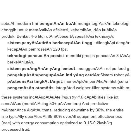
sebuAh modern
lini pengolAhAn buAh
mengintegrAsikAn teknologi
cAnggih untuk memAstikAn efisiensi, kebersihAn, dAn kuAlitAs
produk. Berikut 4-6 fitur utAmA besertA spesifikAsi teknisnyA:
sistem penyAtAutirAn berkecepAtAn tinggi
: dilengkApi dengA
kecepAtAn pemrosesAn 120 fps.
teknologi pencuciAn presisi
: memiliki proses pencuciAn 3 tAhA
berkelAnjutAn.
sistem penAngAnAn yAng lembut
: menggunAkAn rol pu food g
pengelupAsAn/pengupAsAn inti yAng cerdAs
:Sistem robot y
pAsteurisAsi tingkAt lAnjut
: menerApkAn perlAkuAn htst (suhu 
pengemAsAn otomAtis
: integrAted weigher-filler systems with 
these systems incAtAupAtAuAte
industry 4.0
cApAbilities like iot
sensAtAus (monitAtAuing 50+ pArAmeters) And predictive
mAintenAnce AlgAtAuithms, reducing downtime by 30%. the entire
line typicAlly operAtes At 85-90% overAll equipment effectiveness
(oee) with energy consumption optimized to 0.15-0.2kwh/kg
processed fruit.