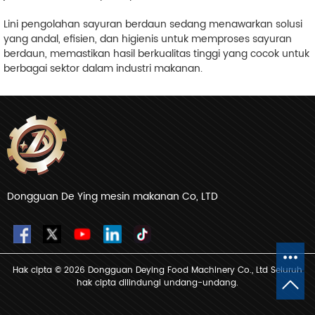
Lini pengolahan sayuran berdaun sedang menawarkan solusi
yang andal, efisien, dan higienis untuk memproses sayuran
berdaun, memastikan hasil berkualitas tinggi yang cocok untuk
berbagai sektor dalam industri makanan.
Dongguan De Ying mesin makanan Co, LTD
Hak cipta © 2026 Dongguan Deying Food Machinery Co., Ltd Seluruh
hak cipta dilindungi undang-undang.