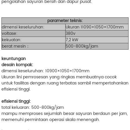
pengolahan sayuran bersih dan dapur pusat.
parameter teknis:
dimensi keseluruhan:
Ukuran 11090×1050×1700mm
voltase:
380v
kekuatan:
7,2 kW
berat mesin：
500-800kg/jam
keuntungan
desain kompak:
dimensi keseluruhan: 10900×1050×1700mm
Ukuran lini pemrosesan yang ringkas membuatnya cocok
untuk fasilitas dengan ruang terbatas sambil mempertahankan
efisiensi tinggi.
efisiensi tinggi:
total keluaran: 500-800kg/jam
mampu memproses sejumlah besar sayuran berdaun per jam,
memenuhi permintaan operasi skala menengah.